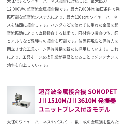
太径化するワイヤーハーネス接合に対応した、最大出力
12,000Wの超音波金属接合機です。最大7,000Nの加圧条件で発
振可能な超音波システムにより、最大120sqのワイヤーハーネ
スを強固に接合します。ハンダなどを使わずに重ねた金属を超
音波振動によって直接接合する技術で、同材質の接合の他、銅
とアルミなど異種材の接合も可能です。位置再現性と保持力を
両立させた工具ホーン保持機構を新たに採用しています。これ
により、工具ホーン交換作業が容易となることでメンテナンス
効率も向上しています。
超音波金属接合機 SONOPET
JⅡ1510M/JⅡ3610M 発振器
ユニットプレス付きモデル
太径のワイヤーハーネスやバスバー、数十枚の金属箔を重ねた