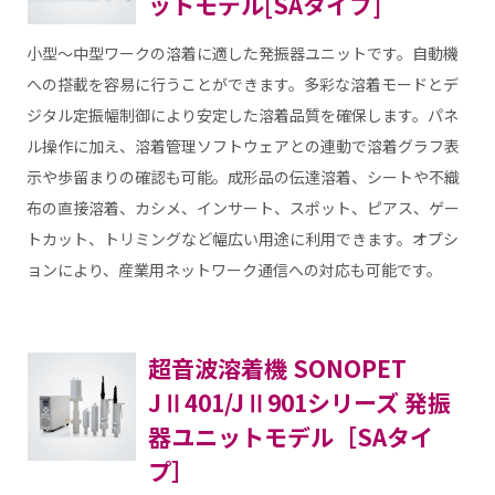
ットモデル[SAタイプ]
小型～中型ワークの溶着に適した発振器ユニットです。自動機
への搭載を容易に行うことができます。多彩な溶着モードとデ
ジタル定振幅制御により安定した溶着品質を確保します。パネ
ル操作に加え、溶着管理ソフトウェアとの連動で溶着グラフ表
示や歩留まりの確認も可能。成形品の伝達溶着、シートや不織
布の直接溶着、カシメ、インサート、スポット、ピアス、ゲー
トカット、トリミングなど幅広い用途に利用できます。オプシ
ョンにより、産業用ネットワーク通信への対応も可能です。
超音波溶着機 SONOPET
JⅡ401/JⅡ901シリーズ 発振
器ユニットモデル［SAタイ
プ］