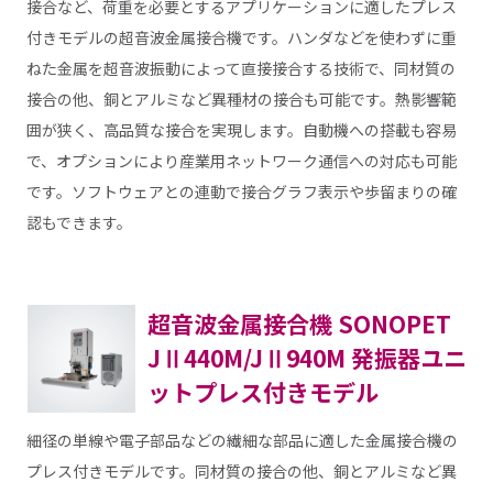
接合など、荷重を必要とするアプリケーションに適したプレス
付きモデルの超音波金属接合機です。ハンダなどを使わずに重
ねた金属を超音波振動によって直接接合する技術で、同材質の
接合の他、銅とアルミなど異種材の接合も可能です。熱影響範
囲が狭く、高品質な接合を実現します。自動機への搭載も容易
で、オプションにより産業用ネットワーク通信への対応も可能
です。ソフトウェアとの連動で接合グラフ表示や歩留まりの確
認もできます。
超音波金属接合機 SONOPET
JⅡ440M/JⅡ940M 発振器ユニ
ットプレス付きモデル
細径の単線や電子部品などの繊細な部品に適した金属接合機の
プレス付きモデルです。同材質の接合の他、銅とアルミなど異