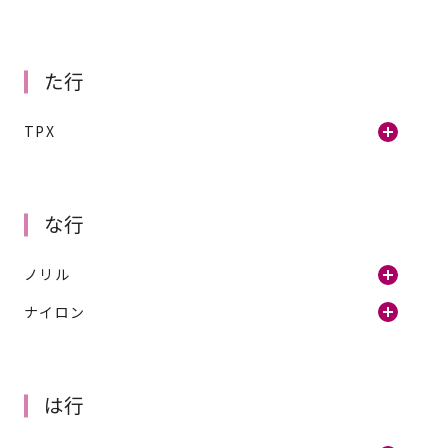
た行
TPX
な行
ノリル
ナイロン
は行