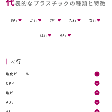
代
表的なプラスチックの種類と特徴
あ行
か行
さ行
た行
な行
は行
ら行
あ行
塩化ビニール
OPP
塩ビ
ABS
AS