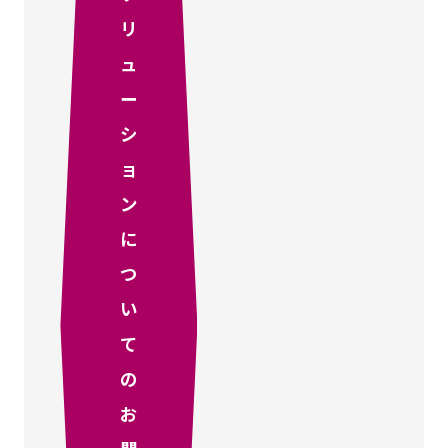
リ
ュ
ー
シ
ョ
ン
に
つ
い
て
の
お