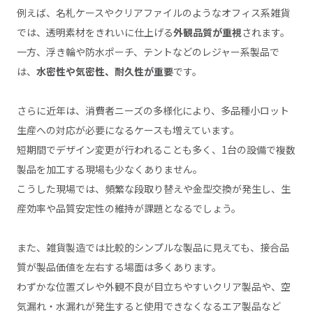
例えば、名札ケースやクリアファイルのようなオフィス系雑貨
では、透明素材をきれいに仕上げる
外観品質が重視
されます。
一方、浮き輪や防水ポーチ、テントなどのレジャー系製品で
は、
水密性や気密性、耐久性が重要
です。
さらに近年は、消費者ニーズの多様化により、多品種小ロット
生産への対応が必要になるケースも増えています。
短期間でデザイン変更が行われることも多く、1台の設備で複数
製品を加工する現場も少なくありません。
こうした現場では、頻繁な段取り替えや金型交換が発生し、生
産効率や品質安定性の維持が課題となるでしょう。
また、雑貨製造では比較的シンプルな製品に見えても、接合品
質が製品価値を左右する場面は多くあります。
わずかな位置ズレや外観不良が目立ちやすいクリア製品や、空
気漏れ・水漏れが発生すると使用できなくなるエア製品など