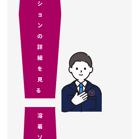
シ
ョ
ン
の
詳
細
を
見
る
溶
着
ソ