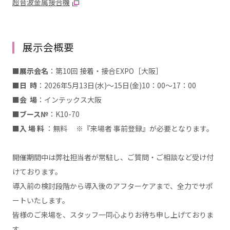
超音波金属接合機
展示会概要
■展示会名
：第10回 接着・接合EXPO［大阪］
■日 時
：2026年5月13日(水)～15日(金)10：00～17：00
■会 場
：インテックス大阪
■ブース№
：K10-70
■入 場 料
：無料 ※『来場者 事前登録』が必要となります。
開催期間中は弊社担当者が常駐し、ご質問・ご相談など受け付
けております。
導入前の検討段階から導入後のアフターケアまで、全力でサポ
ートいたします。
皆様のご来場を、スタッフ一同心よりお待ち申し上げておりま
す。